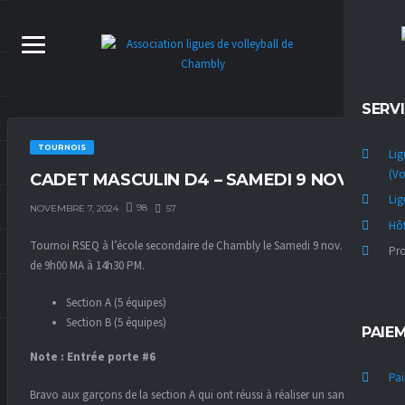
SERV
TOURNOIS
Lig
(Vo
CADET MASCULIN D4 – SAMEDI 9 NOV.
Lig
98
57
NOVEMBRE 7, 2024
Hôt
Tournoi RSEQ à l’école secondaire de Chambly le Samedi 9 nov. 2024
Pro
de 9h00 MA à 14h30 PM.
Section A (5 équipes)
Section B (5 équipes)
PAIE
Note : Entrée porte #6
Pa
Bravo aux garçons de la section A qui ont réussi à réaliser un sans-