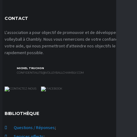
CONTACT
L'association a pour objectif de promouvoir et de développer le
volleyball à Chambly. Nous vous remercions de votre confiance et de
votre aide, qui nous permettront d'atteindre nos objectifs le plus
rapidement possible.
MICHEL TRUCHON
CONFIDENTIALITE@VOLLEYBALLCHAMBLY.COM
CONTACTEZ-NOUS
FACEBOOK
BIBLIOTHÈQUE
Questions / Réponses
;
Services offerts
;