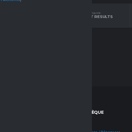
L'ÉQUIPE
L'ÉQUIPE
STANDINGS
LATEST RESULTS
CT
BIBLIOTHÈQUE