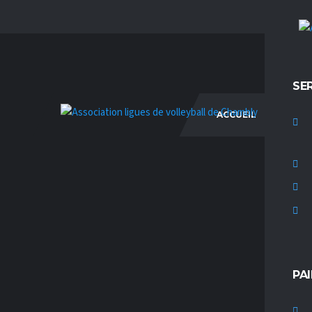
SE
ACCUEIL
M
PA