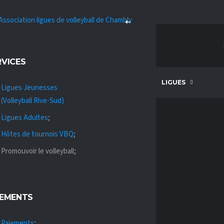
RVICES
ISSION
VOLLEYBALL QUÉBEC
LIGUES
Ligues Jeunesses
(Volleyball Rive-Sud)
Ligues Adultes
;
Hôtes de tournois VBQ
;
Promouvoir le volleyball;
ALVC
IEMENTS
Paiements
;